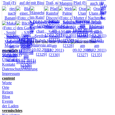
seite 1 von 1
essentials
Startseite
Über uns
Kontakt
Datenschutzerklärung
Impressum
content
Worte
Orte
Reisen
Blog
Events
der Laden
vermischtes