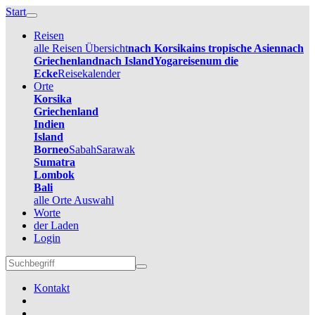
Start
Reisen
alle Reisen Übersicht
nach Korsika
ins tropische Asien
nach
Griechenland
nach Island
Yogareisen
um die
Ecke
Reisekalender
Orte
Korsika
Griechenland
Indien
Island
Borneo
Sabah
Sarawak
Sumatra
Lombok
Bali
alle Orte Auswahl
Worte
der Laden
Login
Kontakt