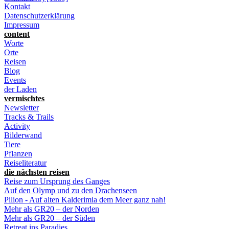
Kontakt
Datenschutzerklärung
Impressum
content
Worte
Orte
Reisen
Blog
Events
der Laden
vermischtes
Newsletter
Tracks & Trails
Activity
Bilderwand
Tiere
Pflanzen
Reiseliteratur
die nächsten reisen
Reise zum Ursprung des Ganges
Auf den Olymp und zu den Drachenseen
Pilion - Auf alten Kalderimia dem Meer ganz nah!
Mehr als GR20 – der Norden
Mehr als GR20 – der Süden
Retreat ins Paradies