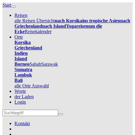
Start
Reisen
alle Reisen Übersicht
nach Korsika
ins tropische Asien
nach
Griechenland
nach Island
Yogareisen
um die
Ecke
Reisekalender
Orte
Korsika
Griechenland
Indien
Island
Borneo
Sabah
Sarawak
Sumatra
Lombok
Bali
alle Orte Auswahl
Worte
der Laden
Login
Kontakt