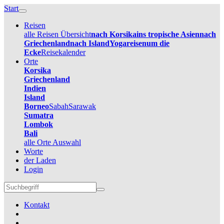
Start
Reisen
alle Reisen Übersicht
nach Korsika
ins tropische Asien
nach
Griechenland
nach Island
Yogareisen
um die
Ecke
Reisekalender
Orte
Korsika
Griechenland
Indien
Island
Borneo
Sabah
Sarawak
Sumatra
Lombok
Bali
alle Orte Auswahl
Worte
der Laden
Login
Kontakt