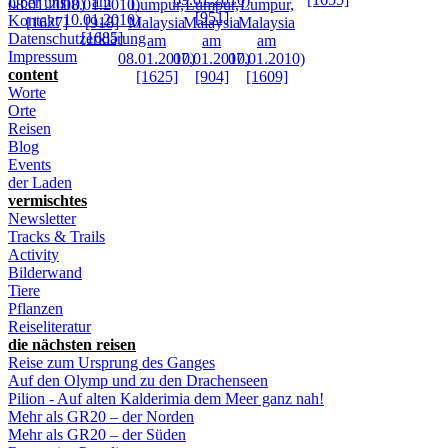
Über uns
Kontakt
Datenschutzerklärung
Impressum
content
Worte
Orte
Reisen
Blog
Events
der Laden
vermischtes
Newsletter
Tracks & Trails
Activity
Bilderwand
Tiere
Pflanzen
Reiseliteratur
die nächsten reisen
Reise zum Ursprung des Ganges
Auf den Olymp und zu den Drachenseen
Pilion - Auf alten Kalderimia dem Meer ganz nah!
Mehr als GR20 – der Norden
Mehr als GR20 – der Süden