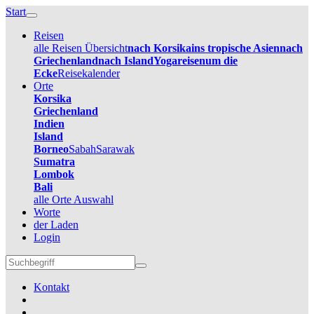
Start
Reisen
alle Reisen Übersicht
nach Korsika
ins tropische Asien
nach
Griechenland
nach Island
Yogareisen
um die
Ecke
Reisekalender
Orte
Korsika
Griechenland
Indien
Island
Borneo
Sabah
Sarawak
Sumatra
Lombok
Bali
alle Orte Auswahl
Worte
der Laden
Login
Kontakt