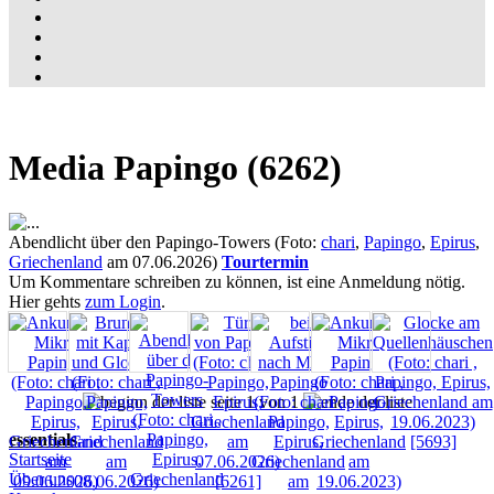
Media Papingo (6262)
Abendlicht über den Papingo-Towers (Foto:
chari
,
Papingo
,
Epirus
,
Griechenland
am 07.06.2026)
Tourtermin
Um Kommentare schreiben zu können, ist eine Anmeldung nötig.
Hier gehts
zum Login
.
seite 1 von 1
essentials
Startseite
Über uns