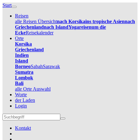
Start
Reisen
alle Reisen Übersicht
nach Korsika
ins tropische Asien
nach
Griechenland
nach Island
Yogareisen
um die
Ecke
Reisekalender
Orte
Korsika
Griechenland
Indien
Island
Borneo
Sabah
Sarawak
Sumatra
Lombok
Bali
alle Orte Auswahl
Worte
der Laden
Login
Kontakt