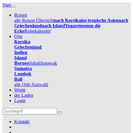
Start
Reisen
alle Reisen Übersicht
nach Korsika
ins tropische Asien
nach
Griechenland
nach Island
Yogareisen
um die
Ecke
Reisekalender
Orte
Korsika
Griechenland
Indien
Island
Borneo
Sabah
Sarawak
Sumatra
Lombok
Bali
alle Orte Auswahl
Worte
der Laden
Login
Kontakt