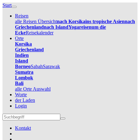
Start
Reisen
alle Reisen Übersicht
nach Korsika
ins tropische Asien
nach
Griechenland
nach Island
Yogareisen
um die
Ecke
Reisekalender
Orte
Korsika
Griechenland
Indien
Island
Borneo
Sabah
Sarawak
Sumatra
Lombok
Bali
alle Orte Auswahl
Worte
der Laden
Login
Kontakt