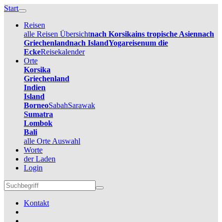
Start
Reisen
alle Reisen Übersicht
nach Korsika
ins tropische Asien
nach
Griechenland
nach Island
Yogareisen
um die
Ecke
Reisekalender
Orte
Korsika
Griechenland
Indien
Island
Borneo
Sabah
Sarawak
Sumatra
Lombok
Bali
alle Orte Auswahl
Worte
der Laden
Login
Kontakt