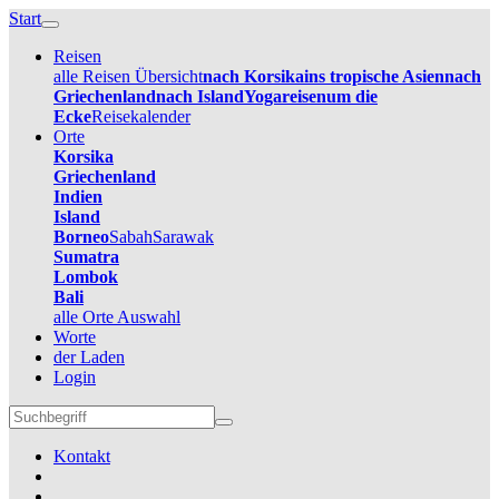
Start
Reisen
alle Reisen Übersicht
nach Korsika
ins tropische Asien
nach
Griechenland
nach Island
Yogareisen
um die
Ecke
Reisekalender
Orte
Korsika
Griechenland
Indien
Island
Borneo
Sabah
Sarawak
Sumatra
Lombok
Bali
alle Orte Auswahl
Worte
der Laden
Login
Kontakt