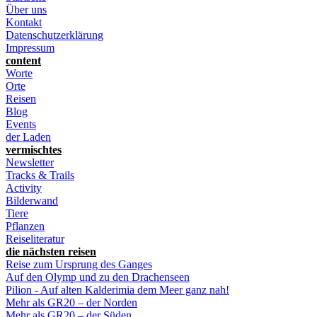
Über uns
Kontakt
Datenschutzerklärung
Impressum
content
Worte
Orte
Reisen
Blog
Events
der Laden
vermischtes
Newsletter
Tracks & Trails
Activity
Bilderwand
Tiere
Pflanzen
Reiseliteratur
die nächsten reisen
Reise zum Ursprung des Ganges
Auf den Olymp und zu den Drachenseen
Pilion - Auf alten Kalderimia dem Meer ganz nah!
Mehr als GR20 – der Norden
Mehr als GR20 – der Süden