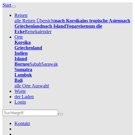
Start
Reisen
alle Reisen Übersicht
nach Korsika
ins tropische Asien
nach
Griechenland
nach Island
Yogareisen
um die
Ecke
Reisekalender
Orte
Korsika
Griechenland
Indien
Island
Borneo
Sabah
Sarawak
Sumatra
Lombok
Bali
alle Orte Auswahl
Worte
der Laden
Login
Kontakt