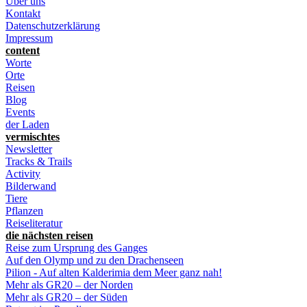
Über uns
Kontakt
Datenschutzerklärung
Impressum
content
Worte
Orte
Reisen
Blog
Events
der Laden
vermischtes
Newsletter
Tracks & Trails
Activity
Bilderwand
Tiere
Pflanzen
Reiseliteratur
die nächsten reisen
Reise zum Ursprung des Ganges
Auf den Olymp und zu den Drachenseen
Pilion - Auf alten Kalderimia dem Meer ganz nah!
Mehr als GR20 – der Norden
Mehr als GR20 – der Süden