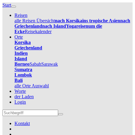
Start
Reisen
alle Reisen Übersicht
nach Korsika
ins tropische Asien
nach
Griechenland
nach Island
Yogareisen
um die
Ecke
Reisekalender
Orte
Korsika
Griechenland
Indien
Island
Borneo
Sabah
Sarawak
Sumatra
Lombok
Bali
alle Orte Auswahl
Worte
der Laden
Login
Kontakt