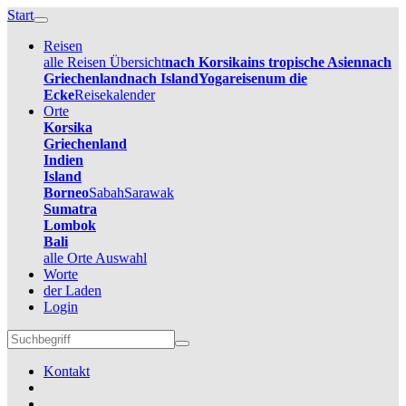
Start
Reisen
alle Reisen Übersicht
nach Korsika
ins tropische Asien
nach
Griechenland
nach Island
Yogareisen
um die
Ecke
Reisekalender
Orte
Korsika
Griechenland
Indien
Island
Borneo
Sabah
Sarawak
Sumatra
Lombok
Bali
alle Orte Auswahl
Worte
der Laden
Login
Kontakt