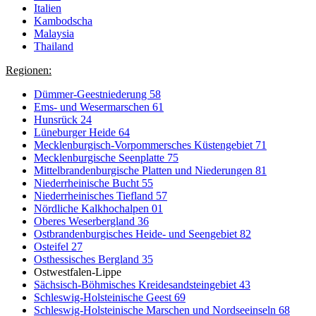
Italien
Kambodscha
Malaysia
Thailand
Regionen:
Dümmer-Geestniederung 58
Ems- und Wesermarschen 61
Hunsrück 24
Lüneburger Heide 64
Mecklenburgisch-Vorpommersches Küstengebiet 71
Mecklenburgische Seenplatte 75
Mittelbrandenburgische Platten und Niederungen 81
Niederrheinische Bucht 55
Niederrheinisches Tiefland 57
Nördliche Kalkhochalpen 01
Oberes Weserbergland 36
Ostbrandenburgisches Heide- und Seengebiet 82
Osteifel 27
Osthessisches Bergland 35
Ostwestfalen-Lippe
Sächsisch-Böhmisches Kreidesandsteingebiet 43
Schleswig-Holsteinische Geest 69
Schleswig-Holsteinische Marschen und Nordseeinseln 68