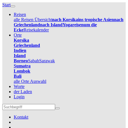
Start
Reisen
alle Reisen Übersicht
nach Korsika
ins tropische Asien
nach
Griechenland
nach Island
Yogareisen
um die
Ecke
Reisekalender
Orte
Korsika
Griechenland
Indien
Island
Borneo
Sabah
Sarawak
Sumatra
Lombok
Bali
alle Orte Auswahl
Worte
der Laden
Login
Kontakt