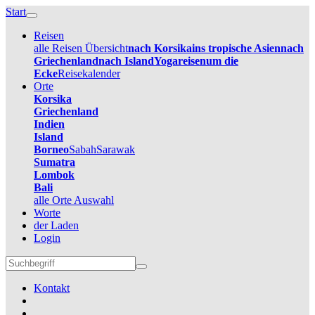
Start
Reisen
alle Reisen Übersicht
nach Korsika
ins tropische Asien
nach
Griechenland
nach Island
Yogareisen
um die
Ecke
Reisekalender
Orte
Korsika
Griechenland
Indien
Island
Borneo
Sabah
Sarawak
Sumatra
Lombok
Bali
alle Orte Auswahl
Worte
der Laden
Login
Kontakt