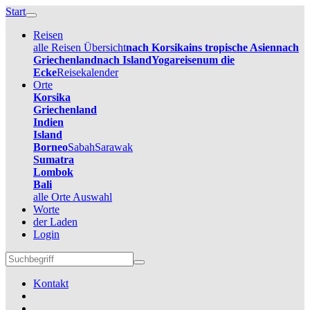
Start
Reisen
alle Reisen Übersicht
nach Korsika
ins tropische Asien
nach
Griechenland
nach Island
Yogareisen
um die
Ecke
Reisekalender
Orte
Korsika
Griechenland
Indien
Island
Borneo
Sabah
Sarawak
Sumatra
Lombok
Bali
alle Orte Auswahl
Worte
der Laden
Login
Kontakt