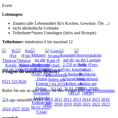
Event
Leistungen:
Zutaten (alle Lebensmittel für's Kochen, Gewürze, Öle ...)
nicht alkoholische Getränke
Teilnehmer*innen Unterlagen (Infos und Rezepte)
Teilnehmer:
mindestens 6 bis maximal 12
Fragen zu unseren Reisen?
0521 5213620
Rufen Sie uns an oder stellen Sie ihre Fragen kurz
per Webformular
.
2010
2011
2012
2013
2014
2015
2016
2017
2018
2019
2020
2021
2022
2023
2024
2025
2026
essentials