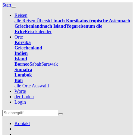
Start
Reisen
alle Reisen Übersicht
nach Korsika
ins tropische Asien
nach
Griechenland
nach Island
Yogareisen
um die
Ecke
Reisekalender
Orte
Korsika
Griechenland
Indien
Island
Borneo
Sabah
Sarawak
Sumatra
Lombok
Bali
alle Orte Auswahl
Worte
der Laden
Login
Kontakt