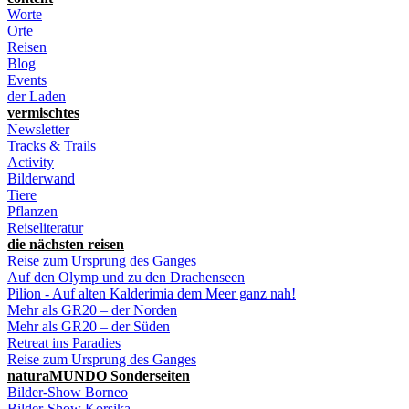
Worte
Orte
Reisen
Blog
Events
der Laden
vermischtes
Newsletter
Tracks & Trails
Activity
Bilderwand
Tiere
Pflanzen
Reiseliteratur
die nächsten reisen
Reise zum Ursprung des Ganges
Auf den Olymp und zu den Drachenseen
Pilion - Auf alten Kalderimia dem Meer ganz nah!
Mehr als GR20 – der Norden
Mehr als GR20 – der Süden
Retreat ins Paradies
Reise zum Ursprung des Ganges
naturaMUNDO Sonderseiten
Bilder-Show Borneo
Bilder-Show Korsika