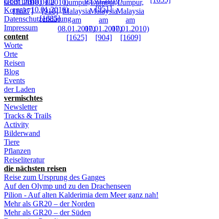
Über uns
Kontakt
Datenschutzerklärung
Impressum
content
Worte
Orte
Reisen
Blog
Events
der Laden
vermischtes
Newsletter
Tracks & Trails
Activity
Bilderwand
Tiere
Pflanzen
Reiseliteratur
die nächsten reisen
Reise zum Ursprung des Ganges
Auf den Olymp und zu den Drachenseen
Pilion - Auf alten Kalderimia dem Meer ganz nah!
Mehr als GR20 – der Norden
Mehr als GR20 – der Süden