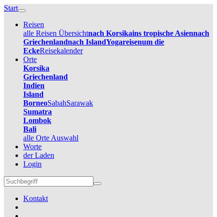
Start
Reisen
alle Reisen Übersicht
nach Korsika
ins tropische Asien
nach
Griechenland
nach Island
Yogareisen
um die
Ecke
Reisekalender
Orte
Korsika
Griechenland
Indien
Island
Borneo
Sabah
Sarawak
Sumatra
Lombok
Bali
alle Orte Auswahl
Worte
der Laden
Login
Kontakt