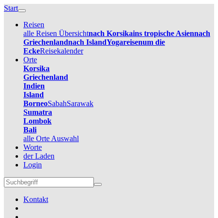
Start
Reisen
alle Reisen Übersicht
nach Korsika
ins tropische Asien
nach
Griechenland
nach Island
Yogareisen
um die
Ecke
Reisekalender
Orte
Korsika
Griechenland
Indien
Island
Borneo
Sabah
Sarawak
Sumatra
Lombok
Bali
alle Orte Auswahl
Worte
der Laden
Login
Kontakt