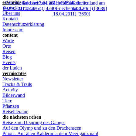
essentials
Startseite
Über uns
Kontakt
Datenschutzerklärung
Impressum
content
Worte
Orte
Reisen
Blog
Events
der Laden
vermischtes
Newsletter
Tracks & Trails
Activity
Bilderwand
Tiere
Pflanzen
Reiseliteratur
die nächsten reisen
Reise zum Ursprung des Ganges
Auf den Olymp und zu den Drachenseen
Pilion - Auf alten Kalderimia dem Meer ganz nah!