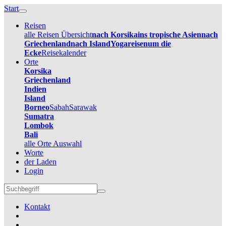
Start
Reisen
alle Reisen Übersicht
nach Korsika
ins tropische Asien
nach
Griechenland
nach Island
Yogareisen
um die
Ecke
Reisekalender
Orte
Korsika
Griechenland
Indien
Island
Borneo
Sabah
Sarawak
Sumatra
Lombok
Bali
alle Orte Auswahl
Worte
der Laden
Login
Kontakt