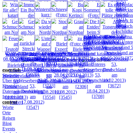
seite 1 von 1
essentials
Startseite
Über uns
Kontakt
Datenschutzerklärung
Impressum
content
Worte
Orte
Reisen
Blog
Events