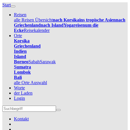
Start
Reisen
alle Reisen Übersicht
nach Korsika
ins tropische Asien
nach
Griechenland
nach Island
Yogareisen
um die
Ecke
Reisekalender
Orte
Korsika
Griechenland
Indien
Island
Borneo
Sabah
Sarawak
Sumatra
Lombok
Bali
alle Orte Auswahl
Worte
der Laden
Login
Kontakt