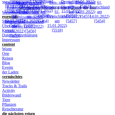
seite 1 von 1
essentials
Startseite
Über uns
Kontakt
Datenschutzerklärung
Impressum
content
Worte
Orte
Reisen
Blog
Events
der Laden
vermischtes
Newsletter
Tracks & Trails
Activity
Bilderwand
Tiere
Pflanzen
Reiseliteratur
die nächsten reisen