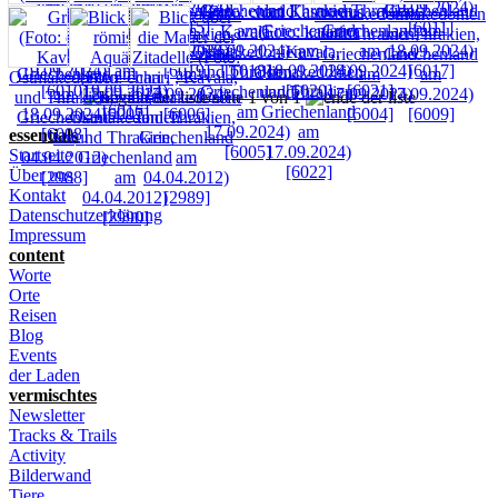
seite 1 von 1
essentials
Startseite
Über uns
Kontakt
Datenschutzerklärung
Impressum
content
Worte
Orte
Reisen
Blog
Events
der Laden
vermischtes
Newsletter
Tracks & Trails
Activity
Bilderwand
Tiere