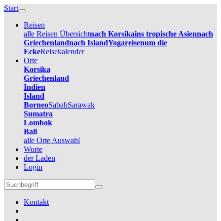
Start
Reisen
alle Reisen Übersicht
nach Korsika
ins tropische Asien
nach
Griechenland
nach Island
Yogareisen
um die
Ecke
Reisekalender
Orte
Korsika
Griechenland
Indien
Island
Borneo
Sabah
Sarawak
Sumatra
Lombok
Bali
alle Orte Auswahl
Worte
der Laden
Login
Kontakt