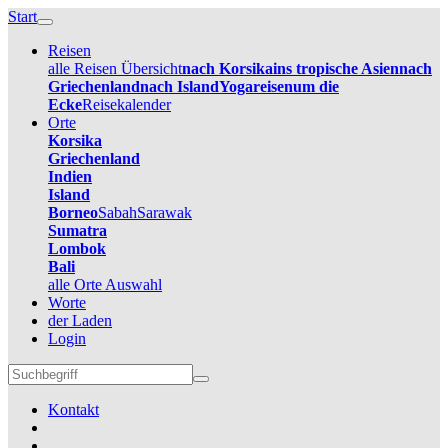
Start
Reisen
alle Reisen Übersicht
nach Korsika
ins tropische Asien
nach
Griechenland
nach Island
Yogareisen
um die
Ecke
Reisekalender
Orte
Korsika
Griechenland
Indien
Island
Borneo
Sabah
Sarawak
Sumatra
Lombok
Bali
alle Orte Auswahl
Worte
der Laden
Login
Kontakt