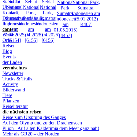
Startseite
Über uns
Kontakt
Datenschutzerklärung
Impressum
content
Worte
Orte
Reisen
Blog
Events
der Laden
vermischtes
Newsletter
Tracks & Trails
Activity
Bilderwand
Tiere
Pflanzen
Reiseliteratur
die nächsten reisen
Reise zum Ursprung des Ganges
Auf den Olymp und zu den Drachenseen
Pilion - Auf alten Kalderimia dem Meer ganz nah!
Mehr als GR20 – der Norden