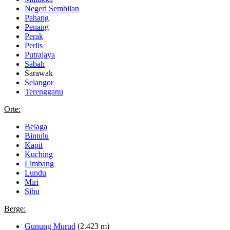
Negeri Sembilan
Pahang
Penang
Perak
Perlis
Putrajaya
Sabah
Sarawak
Selangor
Terengganu
Orte:
Belaga
Bintulu
Kapit
Kuching
Limbang
Lundu
Miri
Sibu
Berge:
Gunung Murud
(2.423 m)