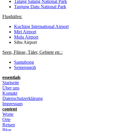
Talang Satang National Park
Tanjung Datu National Park
Flughäfen:
Kuching International Airport
Miri Airport
Mulu Airport
Sibu Airport
Seen, Flüsse, Täler, Gebiete etc.:
Santubong
Semenggoh
essentials
Startseite
Über uns
Kontakt
Datenschutzerklärung
Impressum
content
Worte
Orte
Reisen
Blog