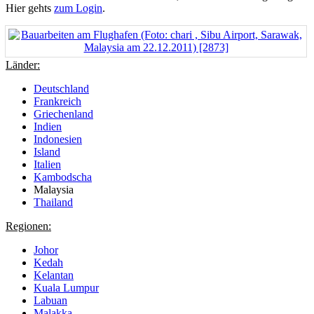
Hier gehts
zum Login
.
Länder:
Deutschland
Frankreich
Griechenland
Indien
Indonesien
Island
Italien
Kambodscha
Malaysia
Thailand
Regionen:
Johor
Kedah
Kelantan
Kuala Lumpur
Labuan
Malakka