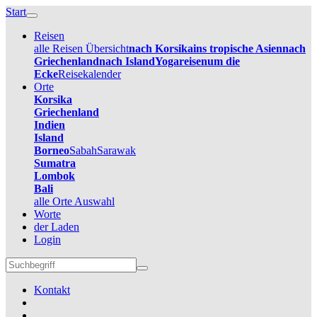
Start
Reisen
alle Reisen Übersicht
nach Korsika
ins tropische Asien
nach
Griechenland
nach Island
Yogareisen
um die
Ecke
Reisekalender
Orte
Korsika
Griechenland
Indien
Island
Borneo
Sabah
Sarawak
Sumatra
Lombok
Bali
alle Orte Auswahl
Worte
der Laden
Login
Kontakt