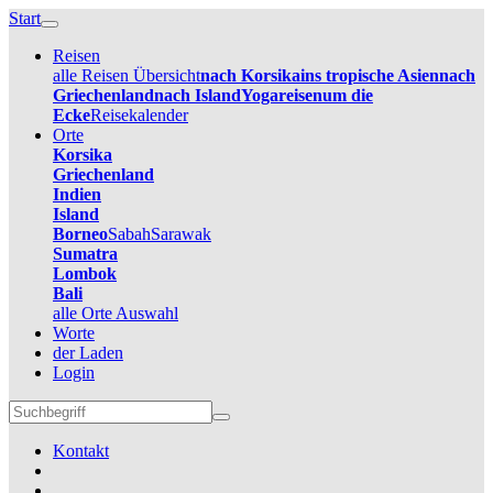
Start
Reisen
alle Reisen Übersicht
nach Korsika
ins tropische Asien
nach
Griechenland
nach Island
Yogareisen
um die
Ecke
Reisekalender
Orte
Korsika
Griechenland
Indien
Island
Borneo
Sabah
Sarawak
Sumatra
Lombok
Bali
alle Orte Auswahl
Worte
der Laden
Login
Kontakt