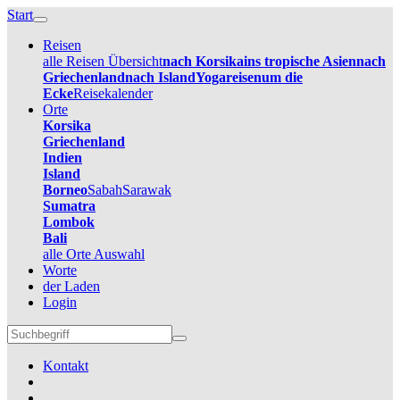
Start
Reisen
alle Reisen Übersicht
nach Korsika
ins tropische Asien
nach
Griechenland
nach Island
Yogareisen
um die
Ecke
Reisekalender
Orte
Korsika
Griechenland
Indien
Island
Borneo
Sabah
Sarawak
Sumatra
Lombok
Bali
alle Orte Auswahl
Worte
der Laden
Login
Kontakt