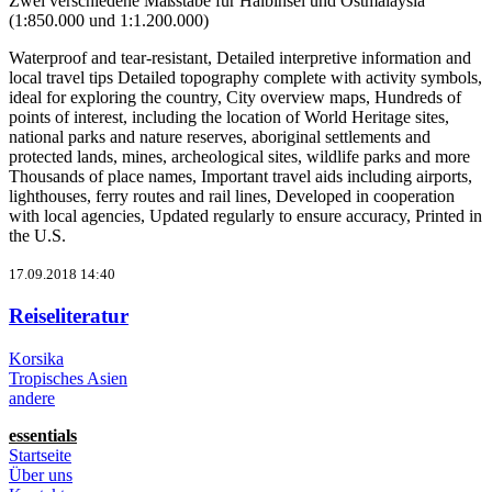
Zwei verschiedene Maßstäbe für Halbinsel und Ostmalaysia
(1:850.000 und 1:1.200.000)
Waterproof and tear-resistant, Detailed interpretive information and
local travel tips Detailed topography complete with activity symbols,
ideal for exploring the country, City overview maps, Hundreds of
points of interest, including the location of World Heritage sites,
national parks and nature reserves, aboriginal settlements and
protected lands, mines, archeological sites, wildlife parks and more
Thousands of place names, Important travel aids including airports,
lighthouses, ferry routes and rail lines, Developed in cooperation
with local agencies, Updated regularly to ensure accuracy, Printed in
the U.S.
17.09.2018 14:40
Reiseliteratur
Korsika
Tropisches Asien
andere
essentials
Startseite
Über uns