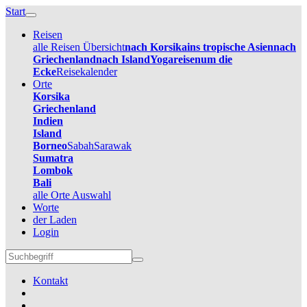
Start
Reisen
alle Reisen Übersicht
nach Korsika
ins tropische Asien
nach
Griechenland
nach Island
Yogareisen
um die
Ecke
Reisekalender
Orte
Korsika
Griechenland
Indien
Island
Borneo
Sabah
Sarawak
Sumatra
Lombok
Bali
alle Orte Auswahl
Worte
der Laden
Login
Kontakt