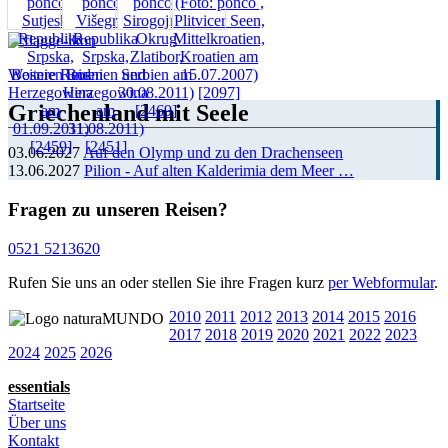
Weitere Reisen
Griechenland mit Seele
03.06.2027
Auf den Olymp und zu den Drachenseen
13.06.2027
Pilion - Auf alten Kalderimia dem Meer …
Fragen zu unseren Reisen?
0521 5213620
Rufen Sie uns an oder stellen Sie ihre Fragen kurz
per Webformular
.
2010
2011
2012
2013
2014
2015
2016
2017
2018
2019
2020
2021
2022
2023
2024
2025
2026
essentials
Startseite
Über uns
Kontakt