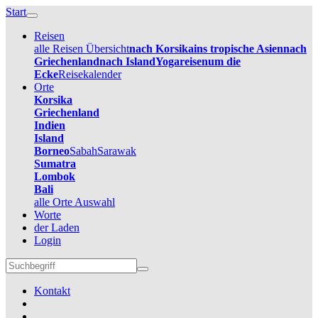
Start
Reisen
alle Reisen Übersicht
nach Korsika
ins tropische Asien
nach
Griechenland
nach Island
Yogareisen
um die
Ecke
Reisekalender
Orte
Korsika
Griechenland
Indien
Island
Borneo
Sabah
Sarawak
Sumatra
Lombok
Bali
alle Orte Auswahl
Worte
der Laden
Login
Kontakt