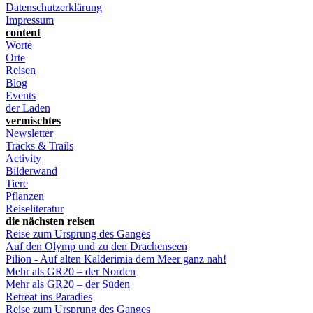
Datenschutzerklärung
Impressum
content
Worte
Orte
Reisen
Blog
Events
der Laden
vermischtes
Newsletter
Tracks & Trails
Activity
Bilderwand
Tiere
Pflanzen
Reiseliteratur
die nächsten reisen
Reise zum Ursprung des Ganges
Auf den Olymp und zu den Drachenseen
Pilion - Auf alten Kalderimia dem Meer ganz nah!
Mehr als GR20 – der Norden
Mehr als GR20 – der Süden
Retreat ins Paradies
Reise zum Ursprung des Ganges