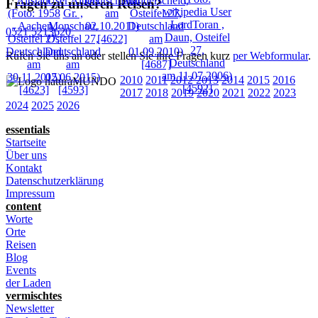
Fragen zu unseren Reisen?
0521 5213620
Rufen Sie uns an oder stellen Sie ihre Fragen kurz
per Webformular
.
2010
2011
2012
2013
2014
2015
2016
2017
2018
2019
2020
2021
2022
2023
2024
2025
2026
essentials
Startseite
Über uns
Kontakt
Datenschutzerklärung
Impressum
content
Worte
Orte
Reisen
Blog
Events
der Laden
vermischtes
Newsletter