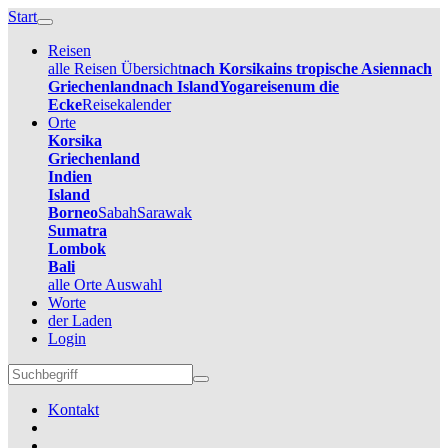
Start
Reisen
alle Reisen Übersicht
nach Korsika
ins tropische Asien
nach
Griechenland
nach Island
Yogareisen
um die
Ecke
Reisekalender
Orte
Korsika
Griechenland
Indien
Island
Borneo
Sabah
Sarawak
Sumatra
Lombok
Bali
alle Orte Auswahl
Worte
der Laden
Login
Kontakt