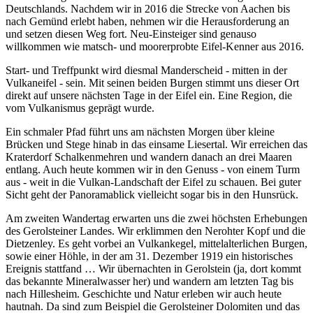
Deutschlands. Nachdem wir in 2016 die Strecke von Aachen bis
nach Gemünd erlebt haben, nehmen wir die Herausforderung an
und setzen diesen Weg fort. Neu-Einsteiger sind genauso
willkommen wie matsch- und moorerprobte Eifel-Kenner aus 2016.
Start- und Treffpunkt wird diesmal Manderscheid - mitten in der
Vulkaneifel - sein. Mit seinen beiden Burgen stimmt uns dieser Ort
direkt auf unsere nächsten Tage in der Eifel ein. Eine Region, die
vom Vulkanismus geprägt wurde.
Ein schmaler Pfad führt uns am nächsten Morgen über kleine
Brücken und Stege hinab in das einsame Liesertal. Wir erreichen das
Kraterdorf Schalkenmehren und wandern danach an drei Maaren
entlang. Auch heute kommen wir in den Genuss - von einem Turm
aus - weit in die Vulkan-Landschaft der Eifel zu schauen. Bei guter
Sicht geht der Panoramablick vielleicht sogar bis in den Hunsrück.
Am zweiten Wandertag erwarten uns die zwei höchsten Erhebungen
des Gerolsteiner Landes. Wir erklimmen den Nerohter Kopf und die
Dietzenley. Es geht vorbei an Vulkankegel, mittelalterlichen Burgen,
sowie einer Höhle, in der am 31. Dezember 1919 ein historisches
Ereignis stattfand … Wir übernachten in Gerolstein (ja, dort kommt
das bekannte Mineralwasser her) und wandern am letzten Tag bis
nach Hillesheim. Geschichte und Natur erleben wir auch heute
hautnah. Da sind zum Beispiel die Gerolsteiner Dolomiten und das