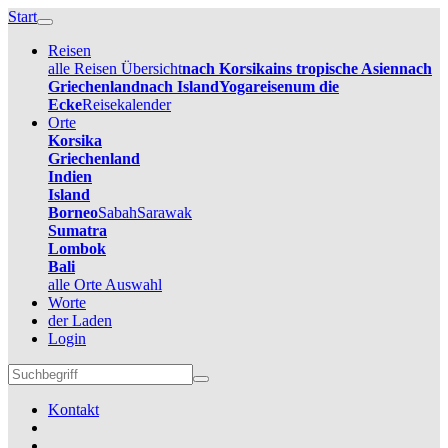
Start
Reisen
alle Reisen Übersicht
nach Korsika
ins tropische Asien
nach
Griechenland
nach Island
Yogareisen
um die
Ecke
Reisekalender
Orte
Korsika
Griechenland
Indien
Island
Borneo
Sabah
Sarawak
Sumatra
Lombok
Bali
alle Orte Auswahl
Worte
der Laden
Login
Kontakt