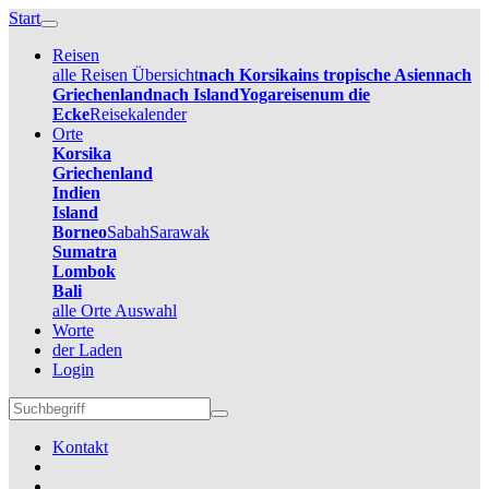
Start
Reisen
alle Reisen Übersicht
nach Korsika
ins tropische Asien
nach
Griechenland
nach Island
Yogareisen
um die
Ecke
Reisekalender
Orte
Korsika
Griechenland
Indien
Island
Borneo
Sabah
Sarawak
Sumatra
Lombok
Bali
alle Orte Auswahl
Worte
der Laden
Login
Kontakt