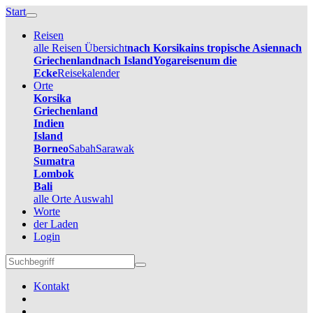
Start
Reisen
alle Reisen Übersicht
nach Korsika
ins tropische Asien
nach
Griechenland
nach Island
Yogareisen
um die
Ecke
Reisekalender
Orte
Korsika
Griechenland
Indien
Island
Borneo
Sabah
Sarawak
Sumatra
Lombok
Bali
alle Orte Auswahl
Worte
der Laden
Login
Kontakt