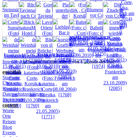
seite 1 von 1
essentials
Startseite
Über uns
Kontakt
Datenschutzerklärung
Impressum
content
Worte
Orte
Reisen
Blog
Events