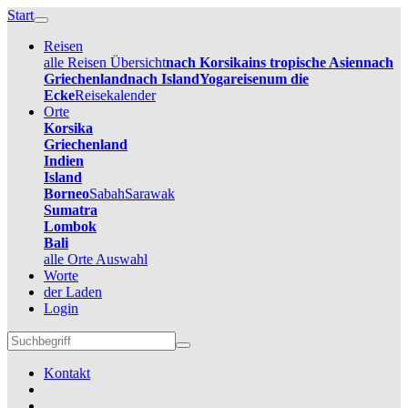
Start
Reisen
alle Reisen Übersicht
nach Korsika
ins tropische Asien
nach
Griechenland
nach Island
Yogareisen
um die
Ecke
Reisekalender
Orte
Korsika
Griechenland
Indien
Island
Borneo
Sabah
Sarawak
Sumatra
Lombok
Bali
alle Orte Auswahl
Worte
der Laden
Login
Kontakt