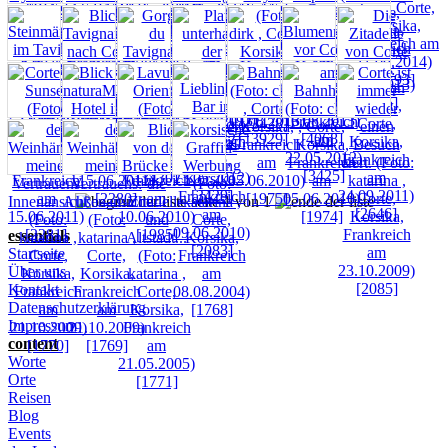
seite 1 von 1
essentials
Startseite
Über uns
Kontakt
Datenschutzerklärung
Impressum
content
Worte
Orte
Reisen
Blog
Events