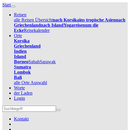
Start
Reisen
alle Reisen Übersicht
nach Korsika
ins tropische Asien
nach
Griechenland
nach Island
Yogareisen
um die
Ecke
Reisekalender
Orte
Korsika
Griechenland
Indien
Island
Borneo
Sabah
Sarawak
Sumatra
Lombok
Bali
alle Orte Auswahl
Worte
der Laden
Login
Kontakt