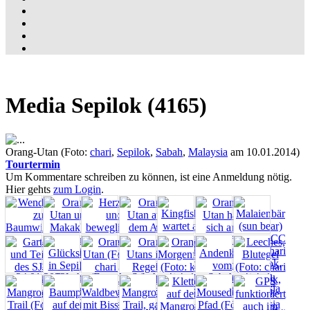
Media Sepilok (4165)
Orang-Utan (Foto:
chari
,
Sepilok
,
Sabah
,
Malaysia
am 10.01.2014)
Tourtermin
Um Kommentare schreiben zu können, ist eine Anmeldung nötig.
Hier gehts
zum Login
.