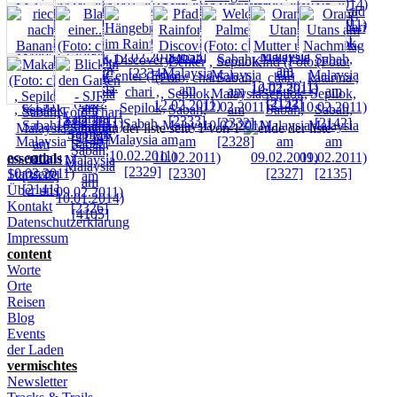
seite 1 von 1
essentials
Startseite
Über uns
Kontakt
Datenschutzerklärung
Impressum
content
Worte
Orte
Reisen
Blog
Events
der Laden
vermischtes
Newsletter