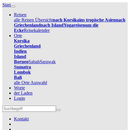
Start
Reisen
alle Reisen Übersicht
nach Korsika
ins tropische Asien
nach
Griechenland
nach Island
Yogareisen
um die
Ecke
Reisekalender
Orte
Korsika
Griechenland
Indien
Island
Borneo
Sabah
Sarawak
Sumatra
Lombok
Bali
alle Orte Auswahl
Worte
der Laden
Login
Kontakt