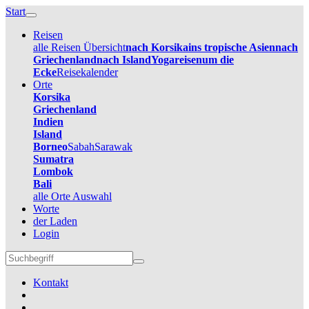
Start
Reisen
alle Reisen Übersicht
nach Korsika
ins tropische Asien
nach
Griechenland
nach Island
Yogareisen
um die
Ecke
Reisekalender
Orte
Korsika
Griechenland
Indien
Island
Borneo
Sabah
Sarawak
Sumatra
Lombok
Bali
alle Orte Auswahl
Worte
der Laden
Login
Kontakt