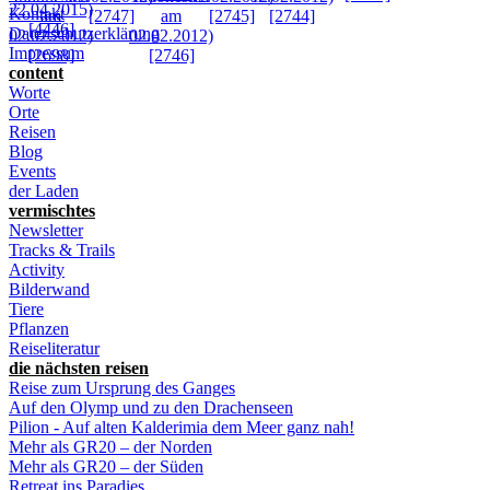
Kontakt
Datenschutzerklärung
Impressum
content
Worte
Orte
Reisen
Blog
Events
der Laden
vermischtes
Newsletter
Tracks & Trails
Activity
Bilderwand
Tiere
Pflanzen
Reiseliteratur
die nächsten reisen
Reise zum Ursprung des Ganges
Auf den Olymp und zu den Drachenseen
Pilion - Auf alten Kalderimia dem Meer ganz nah!
Mehr als GR20 – der Norden
Mehr als GR20 – der Süden
Retreat ins Paradies