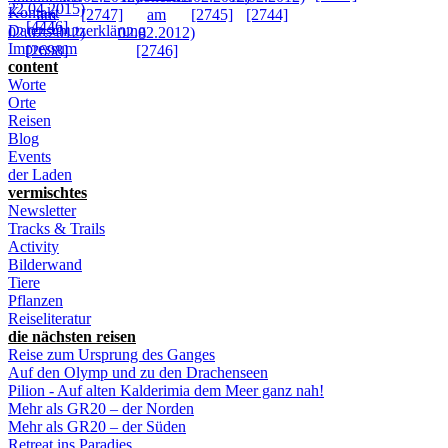
Kontakt
Datenschutzerklärung
Impressum
content
Worte
Orte
Reisen
Blog
Events
der Laden
vermischtes
Newsletter
Tracks & Trails
Activity
Bilderwand
Tiere
Pflanzen
Reiseliteratur
die nächsten reisen
Reise zum Ursprung des Ganges
Auf den Olymp und zu den Drachenseen
Pilion - Auf alten Kalderimia dem Meer ganz nah!
Mehr als GR20 – der Norden
Mehr als GR20 – der Süden
Retreat ins Paradies