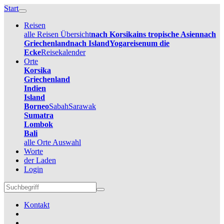
Start
Reisen
alle Reisen Übersicht
nach Korsika
ins tropische Asien
nach
Griechenland
nach Island
Yogareisen
um die
Ecke
Reisekalender
Orte
Korsika
Griechenland
Indien
Island
Borneo
Sabah
Sarawak
Sumatra
Lombok
Bali
alle Orte Auswahl
Worte
der Laden
Login
Kontakt