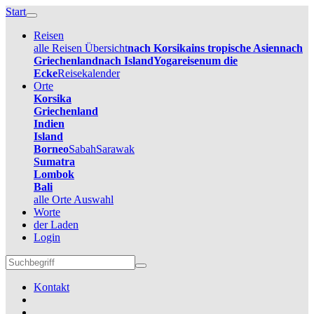
Start
Reisen
alle Reisen Übersicht
nach Korsika
ins tropische Asien
nach
Griechenland
nach Island
Yogareisen
um die
Ecke
Reisekalender
Orte
Korsika
Griechenland
Indien
Island
Borneo
Sabah
Sarawak
Sumatra
Lombok
Bali
alle Orte Auswahl
Worte
der Laden
Login
Kontakt