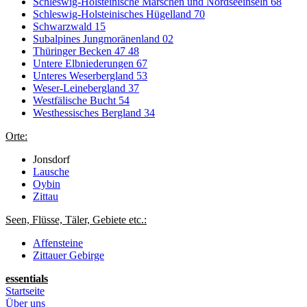
Schleswig-Holsteinische Marschen und Nordseeinseln 68
Schleswig-Holsteinisches Hügelland 70
Schwarzwald 15
Subalpines Jungmoränenland 02
Thüringer Becken 47 48
Untere Elbniederungen 67
Unteres Weserbergland 53
Weser-Leinebergland 37
Westfälische Bucht 54
Westhessisches Bergland 34
Orte:
Jonsdorf
Lausche
Oybin
Zittau
Seen, Flüsse, Täler, Gebiete etc.:
Affensteine
Zittauer Gebirge
essentials
Startseite
Über uns