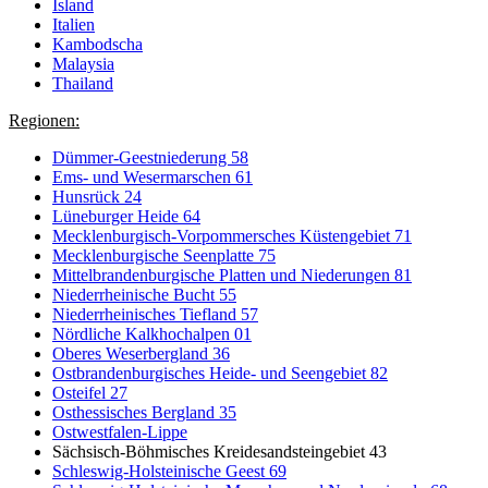
Island
Italien
Kambodscha
Malaysia
Thailand
Regionen:
Dümmer-Geestniederung 58
Ems- und Wesermarschen 61
Hunsrück 24
Lüneburger Heide 64
Mecklenburgisch-Vorpommersches Küstengebiet 71
Mecklenburgische Seenplatte 75
Mittelbrandenburgische Platten und Niederungen 81
Niederrheinische Bucht 55
Niederrheinisches Tiefland 57
Nördliche Kalkhochalpen 01
Oberes Weserbergland 36
Ostbrandenburgisches Heide- und Seengebiet 82
Osteifel 27
Osthessisches Bergland 35
Ostwestfalen-Lippe
Sächsisch-Böhmisches Kreidesandsteingebiet 43
Schleswig-Holsteinische Geest 69