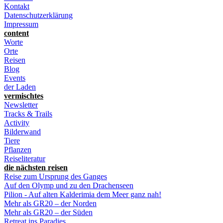
Kontakt
Datenschutzerklärung
Impressum
content
Worte
Orte
Reisen
Blog
Events
der Laden
vermischtes
Newsletter
Tracks & Trails
Activity
Bilderwand
Tiere
Pflanzen
Reiseliteratur
die nächsten reisen
Reise zum Ursprung des Ganges
Auf den Olymp und zu den Drachenseen
Pilion - Auf alten Kalderimia dem Meer ganz nah!
Mehr als GR20 – der Norden
Mehr als GR20 – der Süden
Retreat ins Paradies