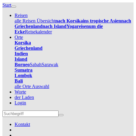
Start
Reisen
alle Reisen Übersicht
nach Korsika
ins tropische Asien
nach
Griechenland
nach Island
Yogareisen
um die
Ecke
Reisekalender
Orte
Korsika
Griechenland
Indien
Island
Borneo
Sabah
Sarawak
Sumatra
Lombok
Bali
alle Orte Auswahl
Worte
der Laden
Login
Kontakt