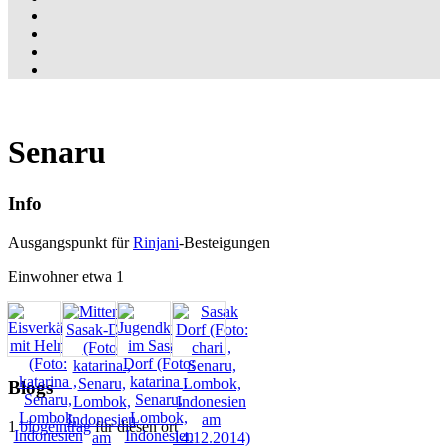
Senaru
Info
Ausgangspunkt für
Rinjani
-Besteigungen
Einwohner etwa 1
Blogs
1
blogeintrag
für diesen ort