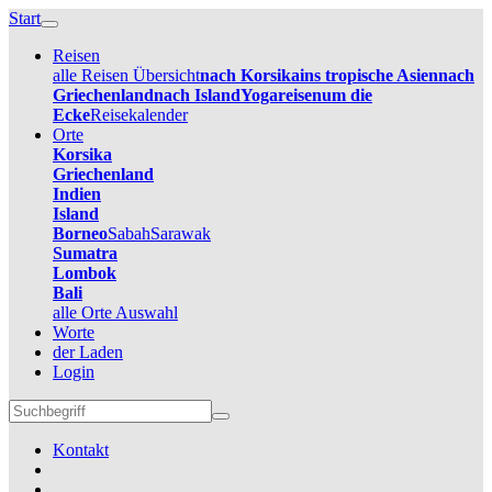
Start
Reisen
alle Reisen Übersicht
nach Korsika
ins tropische Asien
nach
Griechenland
nach Island
Yogareisen
um die
Ecke
Reisekalender
Orte
Korsika
Griechenland
Indien
Island
Borneo
Sabah
Sarawak
Sumatra
Lombok
Bali
alle Orte Auswahl
Worte
der Laden
Login
Kontakt