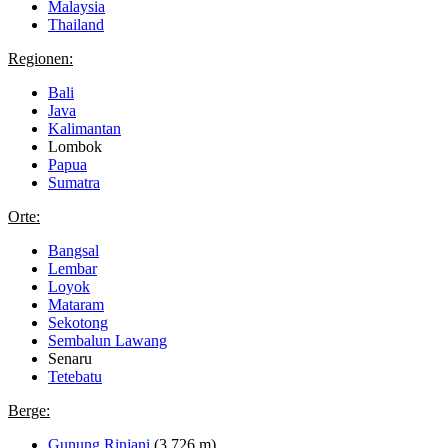
Malaysia
Thailand
Regionen:
Bali
Java
Kalimantan
Lombok
Papua
Sumatra
Orte:
Bangsal
Lembar
Loyok
Mataram
Sekotong
Sembalun Lawang
Senaru
Tetebatu
Berge:
Gunung Rinjani
(3.726 m)