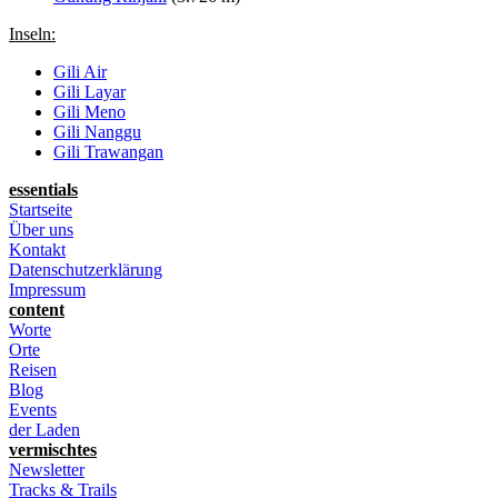
Inseln:
Gili Air
Gili Layar
Gili Meno
Gili Nanggu
Gili Trawangan
essentials
Startseite
Über uns
Kontakt
Datenschutzerklärung
Impressum
content
Worte
Orte
Reisen
Blog
Events
der Laden
vermischtes
Newsletter
Tracks & Trails