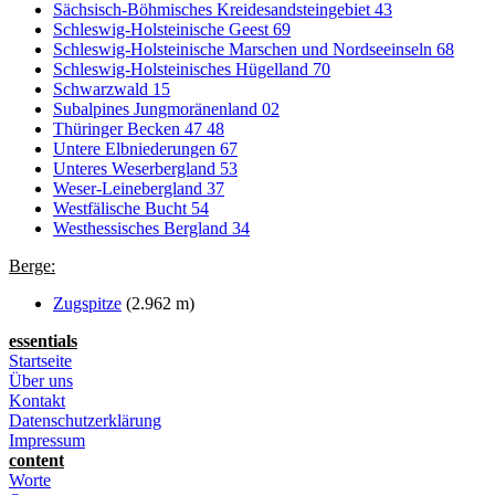
Sächsisch-Böhmisches Kreidesandsteingebiet 43
Schleswig-Holsteinische Geest 69
Schleswig-Holsteinische Marschen und Nordseeinseln 68
Schleswig-Holsteinisches Hügelland 70
Schwarzwald 15
Subalpines Jungmoränenland 02
Thüringer Becken 47 48
Untere Elbniederungen 67
Unteres Weserbergland 53
Weser-Leinebergland 37
Westfälische Bucht 54
Westhessisches Bergland 34
Berge:
Zugspitze
(2.962 m)
essentials
Startseite
Über uns
Kontakt
Datenschutzerklärung
Impressum
content
Worte