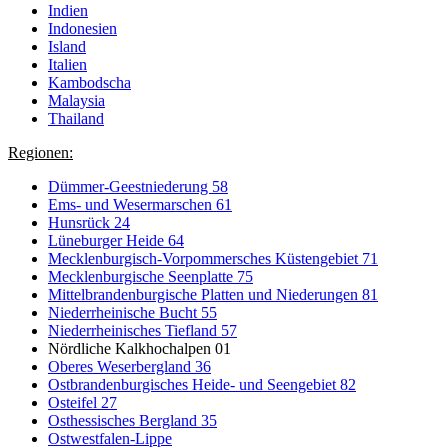
Indien
Indonesien
Island
Italien
Kambodscha
Malaysia
Thailand
Regionen:
Dümmer-Geestniederung 58
Ems- und Wesermarschen 61
Hunsrück 24
Lüneburger Heide 64
Mecklenburgisch-Vorpommersches Küstengebiet 71
Mecklenburgische Seenplatte 75
Mittelbrandenburgische Platten und Niederungen 81
Niederrheinische Bucht 55
Niederrheinisches Tiefland 57
Nördliche Kalkhochalpen 01
Oberes Weserbergland 36
Ostbrandenburgisches Heide- und Seengebiet 82
Osteifel 27
Osthessisches Bergland 35
Ostwestfalen-Lippe