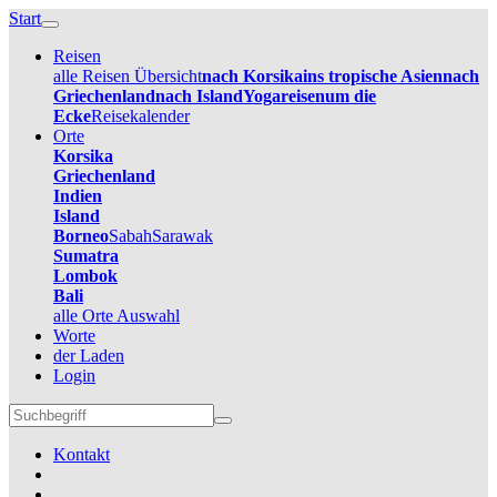
Start
Reisen
alle Reisen Übersicht
nach Korsika
ins tropische Asien
nach
Griechenland
nach Island
Yogareisen
um die
Ecke
Reisekalender
Orte
Korsika
Griechenland
Indien
Island
Borneo
Sabah
Sarawak
Sumatra
Lombok
Bali
alle Orte Auswahl
Worte
der Laden
Login
Kontakt