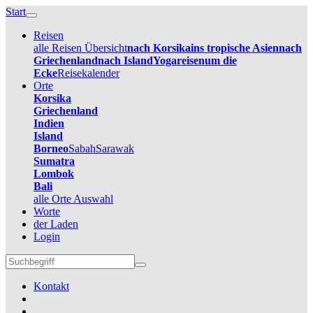
Start
Reisen
alle Reisen Übersicht
nach Korsika
ins tropische Asien
nach
Griechenland
nach Island
Yogareisen
um die
Ecke
Reisekalender
Orte
Korsika
Griechenland
Indien
Island
Borneo
Sabah
Sarawak
Sumatra
Lombok
Bali
alle Orte Auswahl
Worte
der Laden
Login
Kontakt