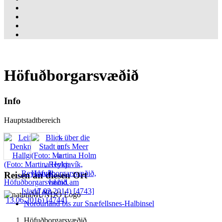
Höfuðborgarsvæðið
Info
Hauptstadtbereich
Reisen an diesen Ort
Norðurland bis zur Snæfellsnes-Halbinsel
Höfuðborgarsvæðið