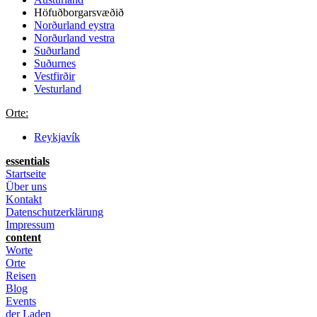
Höfuðborgarsvæðið
Norðurland eystra
Norðurland vestra
Suðurland
Suðurnes
Vestfirðir
Vesturland
Orte:
Reykjavík
essentials
Startseite
Über uns
Kontakt
Datenschutzerklärung
Impressum
content
Worte
Orte
Reisen
Blog
Events
der Laden