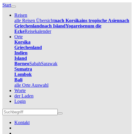
Start
Reisen
alle Reisen Übersicht
nach Korsika
ins tropische Asien
nach
Griechenland
nach Island
Yogareisen
um die
Ecke
Reisekalender
Orte
Korsika
Griechenland
Indien
Island
Borneo
Sabah
Sarawak
Sumatra
Lombok
Bali
alle Orte Auswahl
Worte
der Laden
Login
Kontakt