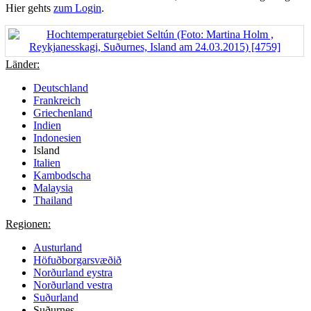
Hier gehts
zum Login
.
Länder:
Deutschland
Frankreich
Griechenland
Indien
Indonesien
Island
Italien
Kambodscha
Malaysia
Thailand
Regionen:
Austurland
Höfuðborgarsvæðið
Norðurland eystra
Norðurland vestra
Suðurland
Suðurnes