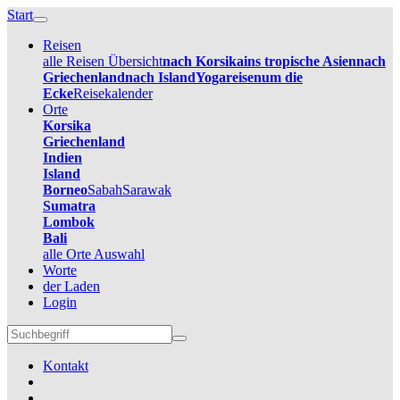
Start
Reisen
alle Reisen Übersicht
nach Korsika
ins tropische Asien
nach
Griechenland
nach Island
Yogareisen
um die
Ecke
Reisekalender
Orte
Korsika
Griechenland
Indien
Island
Borneo
Sabah
Sarawak
Sumatra
Lombok
Bali
alle Orte Auswahl
Worte
der Laden
Login
Kontakt