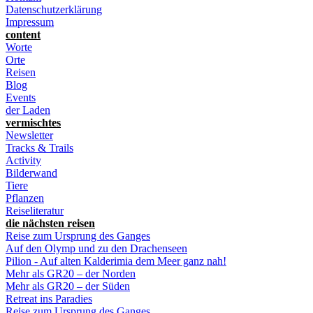
Datenschutzerklärung
Impressum
content
Worte
Orte
Reisen
Blog
Events
der Laden
vermischtes
Newsletter
Tracks & Trails
Activity
Bilderwand
Tiere
Pflanzen
Reiseliteratur
die nächsten reisen
Reise zum Ursprung des Ganges
Auf den Olymp und zu den Drachenseen
Pilion - Auf alten Kalderimia dem Meer ganz nah!
Mehr als GR20 – der Norden
Mehr als GR20 – der Süden
Retreat ins Paradies
Reise zum Ursprung des Ganges