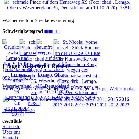
Wochenendtour
Streckenwanderung
Schwierigkeitsgrad
◼◼◻◻
Fragen zu unseren Reisen?
0521 5213620
Rufen Sie uns an oder stellen Sie ihre Fragen kurz
per Webformular
.
2010
2011
2012
2013
2014
2015
2016
2017
2018
2019
2020
2021
2022
2023
2024
2025
2026
essentials
Startseite
Über uns
Kontakt