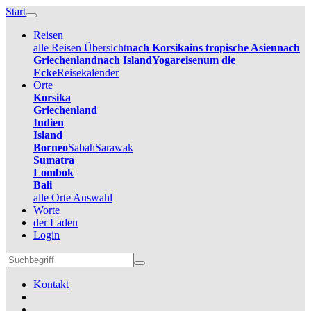
Start
Reisen
alle Reisen Übersicht
nach Korsika
ins tropische Asien
nach
Griechenland
nach Island
Yogareisen
um die
Ecke
Reisekalender
Orte
Korsika
Griechenland
Indien
Island
Borneo
Sabah
Sarawak
Sumatra
Lombok
Bali
alle Orte Auswahl
Worte
der Laden
Login
Kontakt