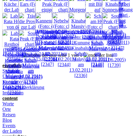
seite 1 von 1
essentials
Startseite
Über uns
Kontakt
Datenschutzerklärung
Impressum
content
Worte
Orte
Reisen
Blog
Events
der Laden