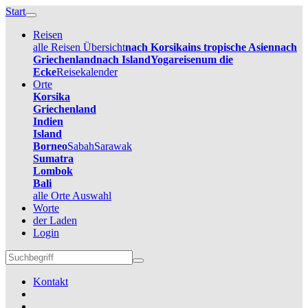
Start
Reisen
alle Reisen Übersicht
nach Korsika
ins tropische Asien
nach
Griechenland
nach Island
Yogareisen
um die
Ecke
Reisekalender
Orte
Korsika
Griechenland
Indien
Island
Borneo
Sabah
Sarawak
Sumatra
Lombok
Bali
alle Orte Auswahl
Worte
der Laden
Login
Kontakt