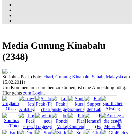
Media Gunung Kinabalu
(2348)
St. Johns Peak (Foto:
chari
,
Gunung Kinabalu
,
Sabah
,
Malaysia
am
15.02.2011)
Um Kommentare schreiben zu können, ist eine Anmeldung nötig.
Hier gehts
zum Login
.