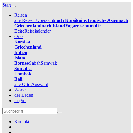
Start
Reisen
alle Reisen Übersicht
nach Korsika
ins tropische Asien
nach
Griechenland
nach Island
Yogareisen
um die
Ecke
Reisekalender
Orte
Korsika
Griechenland
Indien
Island
Borneo
Sabah
Sarawak
Sumatra
Lombok
Bali
alle Orte Auswahl
Worte
der Laden
Login
Kontakt