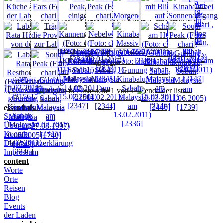
seite 1 von 1
essentials
Startseite
Über uns
Kontakt
Datenschutzerklärung
Impressum
content
Worte
Orte
Reisen
Blog
Events
der Laden