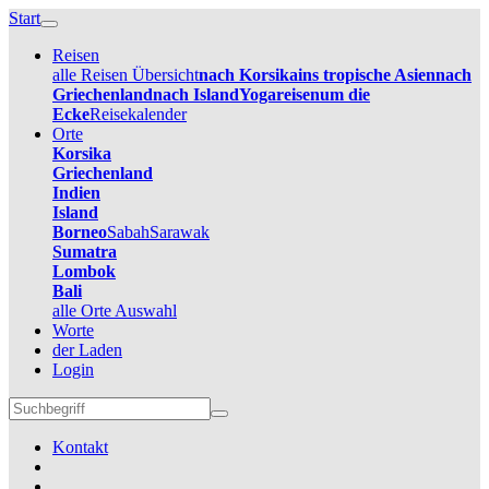
Start
Reisen
alle Reisen Übersicht
nach Korsika
ins tropische Asien
nach
Griechenland
nach Island
Yogareisen
um die
Ecke
Reisekalender
Orte
Korsika
Griechenland
Indien
Island
Borneo
Sabah
Sarawak
Sumatra
Lombok
Bali
alle Orte Auswahl
Worte
der Laden
Login
Kontakt