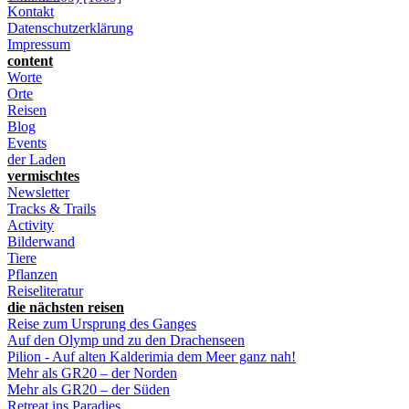
Kontakt
Datenschutzerklärung
Impressum
content
Worte
Orte
Reisen
Blog
Events
der Laden
vermischtes
Newsletter
Tracks & Trails
Activity
Bilderwand
Tiere
Pflanzen
Reiseliteratur
die nächsten reisen
Reise zum Ursprung des Ganges
Auf den Olymp und zu den Drachenseen
Pilion - Auf alten Kalderimia dem Meer ganz nah!
Mehr als GR20 – der Norden
Mehr als GR20 – der Süden
Retreat ins Paradies