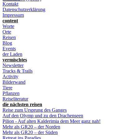
Kontakt
Datenschutzerklärung
Impressum
content
Worte
Orte
Reisen
Blog
Events
der Laden
vermischtes
Newsletter
Tracks & Trails
Activity
Bilderwand
Tiere
Pflanzen
Reiseliteratur
die nächsten reisen
Reise zum Ursprung des Ganges
Auf den Olymp und zu den Drachenseen
Pilion - Auf alten Kalderimia dem Meer ganz nah!
Mehr als GR20 – der Norden
Mehr als GR20 – der Süden
Retreat ins Paradies