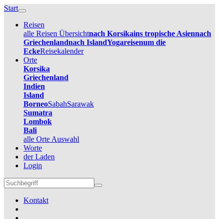
Start
Reisen
alle Reisen Übersicht
nach Korsika
ins tropische Asien
nach
Griechenland
nach Island
Yogareisen
um die
Ecke
Reisekalender
Orte
Korsika
Griechenland
Indien
Island
Borneo
Sabah
Sarawak
Sumatra
Lombok
Bali
alle Orte Auswahl
Worte
der Laden
Login
Kontakt