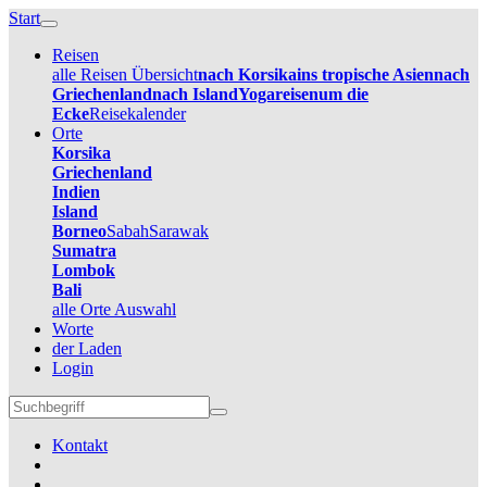
Start
Reisen
alle Reisen Übersicht
nach Korsika
ins tropische Asien
nach
Griechenland
nach Island
Yogareisen
um die
Ecke
Reisekalender
Orte
Korsika
Griechenland
Indien
Island
Borneo
Sabah
Sarawak
Sumatra
Lombok
Bali
alle Orte Auswahl
Worte
der Laden
Login
Kontakt