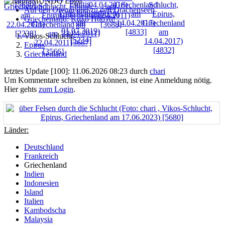
Auf den Olymp und zu den Drachenseen
Griechenland: Kαλó Πασχα!
Vikos-Schlucht
Epirus
Griechenland
letztes Update [100]: 11.06.2026 08:23 durch
chari
Um Kommentare schreiben zu können, ist eine Anmeldung nötig.
Hier gehts
zum Login
.
Länder:
Deutschland
Frankreich
Griechenland
Indien
Indonesien
Island
Italien
Kambodscha
Malaysia