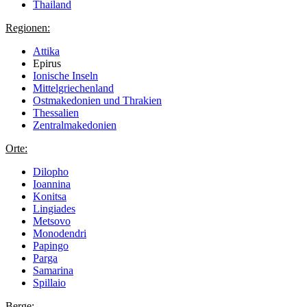
Thailand
Regionen:
Attika
Epirus
Ionische Inseln
Mittelgriechenland
Ostmakedonien und Thrakien
Thessalien
Zentralmakedonien
Orte:
Dilopho
Ioannina
Konitsa
Lingiades
Metsovo
Monodendri
Papingo
Parga
Samarina
Spillaio
Berge: