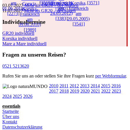
03.07.2027
Mehr als GR20 – der Norden
11.07.2027
Mehr als GR20 – der Süden
Individualtermine
GR20 individuell
Korsika individuell
Mare a Mare individuell
Fragen zu unseren Reisen?
0521 5213620
Rufen Sie uns an oder stellen Sie ihre Fragen kurz
per Webformular
.
2010
2011
2012
2013
2014
2015
2016
2017
2018
2019
2020
2021
2022
2023
2024
2025
2026
essentials
Startseite
Über uns
Kontakt
Datenschutzerklärung