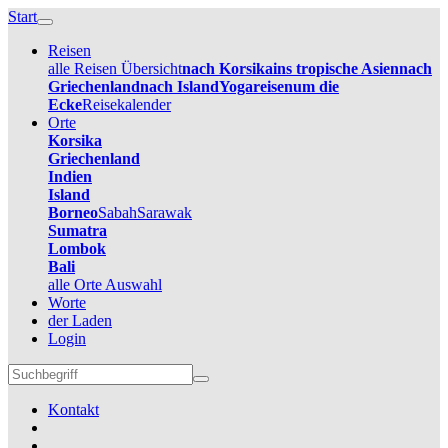
Start
Reisen
alle Reisen Übersicht
nach Korsika
ins tropische Asien
nach
Griechenland
nach Island
Yogareisen
um die
Ecke
Reisekalender
Orte
Korsika
Griechenland
Indien
Island
Borneo
Sabah
Sarawak
Sumatra
Lombok
Bali
alle Orte Auswahl
Worte
der Laden
Login
Kontakt