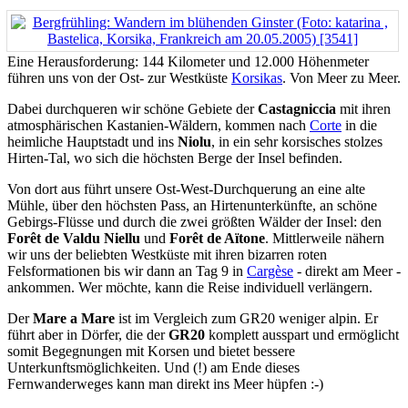
Eine Herausforderung: 144 Kilometer und 12.000 Höhenmeter
führen uns von der Ost- zur Westküste
Korsikas
. Von Meer zu Meer.
Dabei durchqueren wir schöne Gebiete der
Castagniccia
mit ihren
atmosphärischen Kastanien-Wäldern, kommen nach
Corte
in die
heimliche Hauptstadt und ins
Niolu
, in ein sehr korsisches stolzes
Hirten-Tal, wo sich die höchsten Berge der Insel befinden.
Von dort aus führt unsere Ost-West-Durchquerung an eine alte
Mühle, über den höchsten Pass, an Hirtenunterkünfte, an schöne
Gebirgs-Flüsse und durch die zwei größten Wälder der Insel: den
Forêt de Valdu Niellu
und
Forêt de Aïtone
. Mittlerweile nähern
wir uns der beliebten Westküste mit ihren bizarren roten
Felsformationen bis wir dann an Tag 9 in
Cargèse
- direkt am Meer -
ankommen. Wer möchte, kann die Reise individuell verlängern.
Der
Mare a Mare
ist im Vergleich zum GR20 weniger alpin. Er
führt aber in Dörfer, die der
GR20
komplett ausspart und ermöglicht
somit Begegnungen mit Korsen und bietet bessere
Unterkunftsmöglichkeiten. Und (!) am Ende dieses
Fernwanderweges kann man direkt ins Meer hüpfen :-)